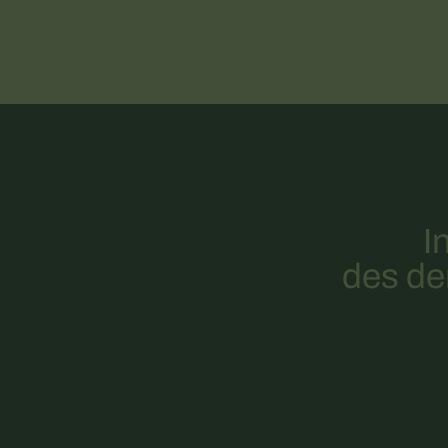
I
des der