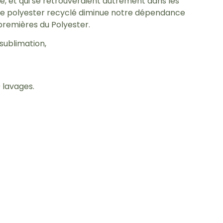
, et qui se retrouveraient autrement dans les
n de polyester recyclé diminue notre dépendance
premières du Polyester.
sublimation,
0 lavages.