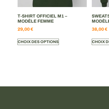
T-SHIRT OFFICIEL M1 –
SWEATS
MODÈLE FEMME
MODÈL
29,00
€
38,00
€
CHOIX DES OPTIONS
CHOIX D