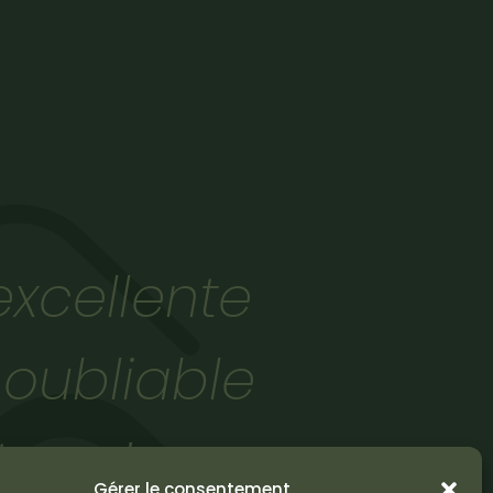
xcellente
noubliable
toux !
Gérer le consentement