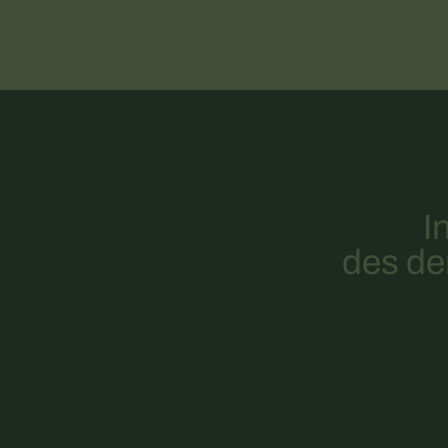
I
des der