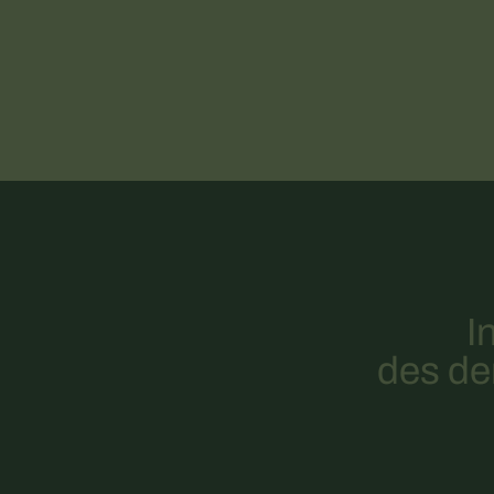
I
des der